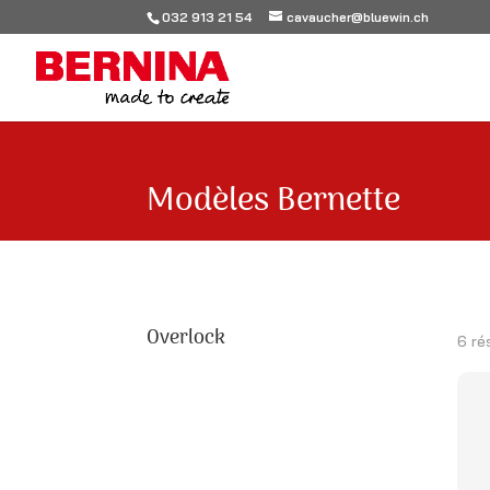
032 913 21 54
cavaucher@bluewin.ch
Modèles Bernette
Overlock
6 ré