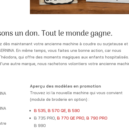
sons un don. Tout le monde gagne.
ez dès maintenant votre ancienne machine à coudre ou surjeteuse et
ERNINA. En même temps, vous faites une bonne action, car nous
Théodora, qui offre des moments magiques aux enfants hospitalisés
d’une autre marque, nous rachetons volontiers votre ancienne machi
Aperçu des modèles en promotion
Trouvez ici la nouvelle machine qui vous convient
INA
(module de broderie en option) :
INA
B 535
,
B 570 QE
,
B 590
B 735 PRO,
B 770 QE PRO
,
B 790 PRO
utre
B 990