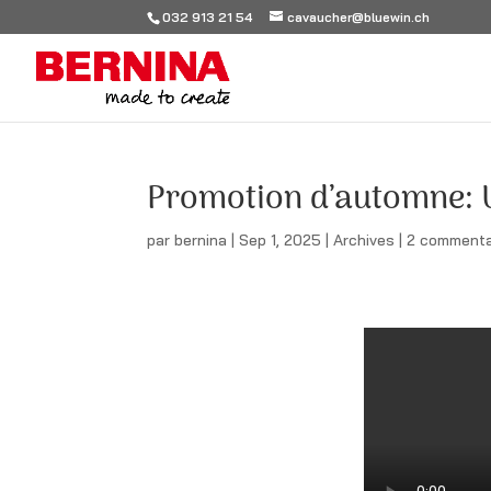
032 913 21 54
cavaucher@bluewin.ch
Promotion d’automne: 
par
bernina
|
Sep 1, 2025
|
Archives
|
2 commenta