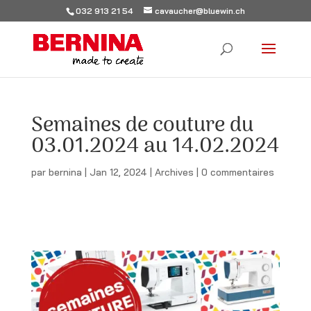
032 913 21 54
cavaucher@bluewin.ch
Semaines de couture du
03.01.2024 au 14.02.2024
par
bernina
|
Jan 12, 2024
|
Archives
|
0 commentaires