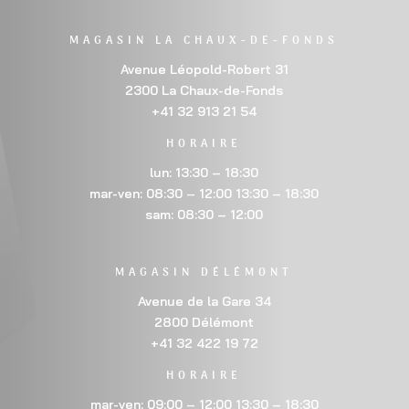
MAGASIN LA CHAUX-DE-FONDS
Avenue Léopold-Robert 31
2300 La Chaux-de-Fonds
+41 32 913 21 54
HORAIRE
lun: 13:30 – 18:30
mar-ven: 08:30 – 12:00 13:30 – 18:30
sam: 08:30 – 12:00
MAGASIN DÉLÉMONT
Avenue de la Gare 34
2800 Délémont
+41 32 422 19 72
HORAIRE
mar-ven: 09:00 – 12:00 13:30 – 18:30